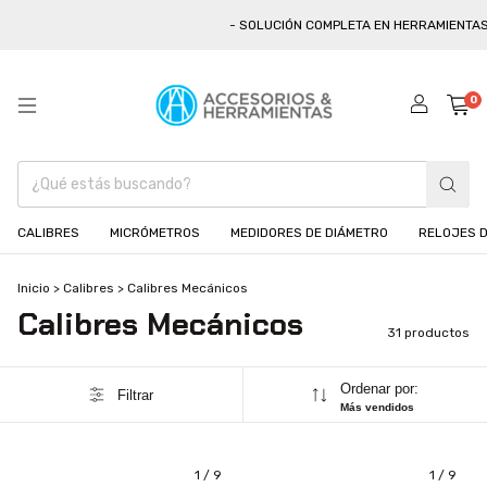
- SOLUCIÓN COMPLETA EN HERRAMIENTAS! - 
0
CALIBRES
MICRÓMETROS
MEDIDORES DE DIÁMETRO
RELOJES D
Inicio
>
Calibres
>
Calibres Mecánicos
Calibres Mecánicos
31 productos
Ordenar por:
Filtrar
Más vendidos
1
/
9
1
/
9