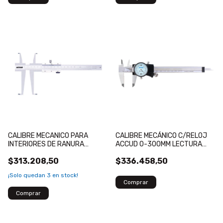
CALIBRE MECANICO PARA
CALIBRE MECÁNICO C/RELOJ
INTERIORES DE RANURA
ACCUD 0-300MM LECTURA
ACCUD 9-150MM LECTURA
0.02MM
$313.208,50
$336.458,50
0.02MM
¡Solo quedan
3
en stock!