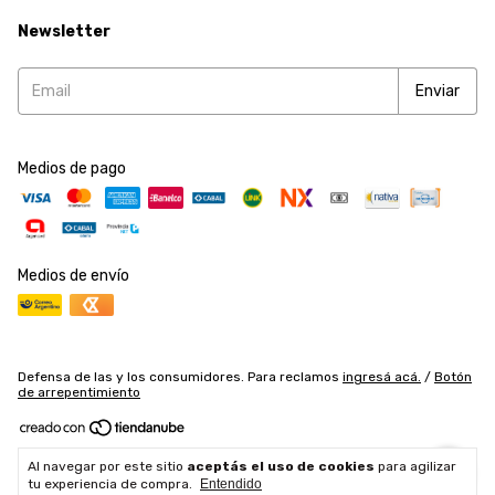
Newsletter
Medios de pago
Medios de envío
Defensa de las y los consumidores. Para reclamos
ingresá acá.
/
Botón
de arrepentimiento
Copyright Accesorios y Herramientas SRL - 2026. Todos los derechos
Al navegar por este sitio
aceptás el uso de cookies
para agilizar
reservados.
tu experiencia de compra.
Entendido