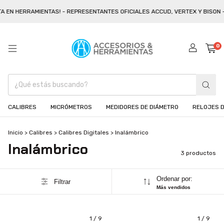
 EN HERRAMIENTAS! - REPRESENTANTES OFICIALES ACCUD, VERTEX Y BISON -
0
CALIBRES
MICRÓMETROS
MEDIDORES DE DIÁMETRO
RELOJES D
Inicio
>
Calibres
>
Calibres Digitales
>
Inalámbrico
Inalámbrico
3 productos
Ordenar por:
Filtrar
Más vendidos
1
/
9
1
/
9