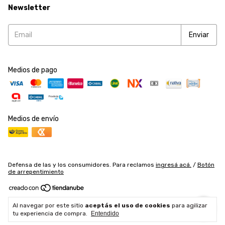
Newsletter
Medios de pago
Medios de envío
Defensa de las y los consumidores. Para reclamos
ingresá acá.
/
Botón
de arrepentimiento
Copyright Accesorios y Herramientas SRL - 2026. Todos los derechos
Al navegar por este sitio
aceptás el uso de cookies
para agilizar
reservados.
tu experiencia de compra.
Entendido