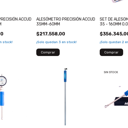
RECISIÓN ACCUD
ALESÓMETRO PRECISIÓN ACCUD
SET DE ALESO
M
35MM-60MM
35 - 160MM 0.
00
$217.558,00
$356.345,0
n stock!
¡Solo quedan
3
en stock!
¡Solo quedan
2
en
SIN STOCK