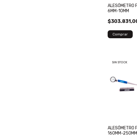
ALESÓMETRO P
6MM-10MM
$303.831,0
SIN STOCK
ALESÓMETRO P
160MM-250M