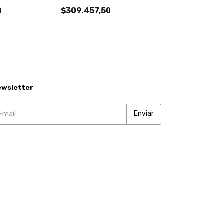
0
$309.457,50
ewsletter