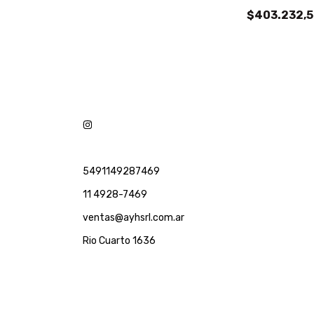
$403.232,
5491149287469
11 4928-7469
ventas@ayhsrl.com.ar
Rio Cuarto 1636