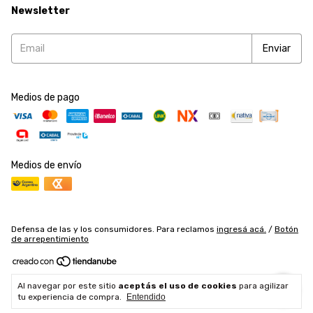
Newsletter
Medios de pago
Medios de envío
Defensa de las y los consumidores. Para reclamos
ingresá acá.
/
Botón
de arrepentimiento
Copyright Accesorios y Herramientas SRL - 2026. Todos los derechos
Al navegar por este sitio
aceptás el uso de cookies
para agilizar
reservados.
tu experiencia de compra.
Entendido