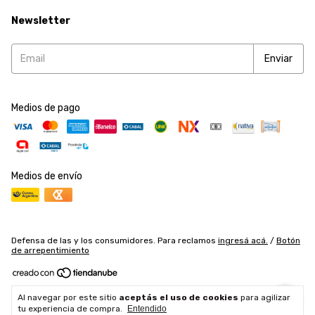
Newsletter
Medios de pago
Medios de envío
Defensa de las y los consumidores. Para reclamos
ingresá acá.
/
Botón
de arrepentimiento
Copyright Accesorios y Herramientas SRL - 2026. Todos los derechos
Al navegar por este sitio
aceptás el uso de cookies
para agilizar
reservados.
tu experiencia de compra.
Entendido