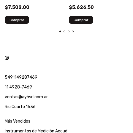
60°
$7.502,00
$5.626,50
Comprar
Comprar
5491149287469
11 4928-7469
ventas@ayhsrl.com.ar
Rio Cuarto 1636
Más Vendidos
Instrumentos de Medición Accud