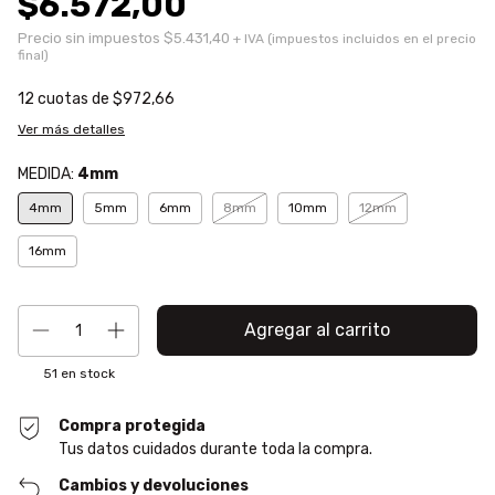
$6.572,00
Precio sin impuestos
$5.431,40
12
cuotas de
$972,66
Ver más detalles
MEDIDA:
4mm
4mm
5mm
6mm
8mm
10mm
12mm
16mm
51
en stock
Compra protegida
Tus datos cuidados durante toda la compra.
Cambios y devoluciones