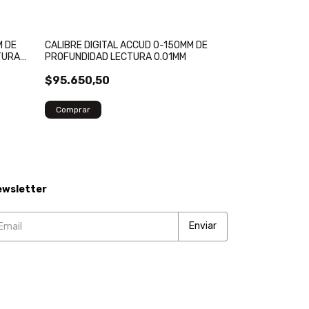
M DE
CALIBRE DIGITAL ACCUD 0-150MM DE
CALIBRE DIGIT
TURA
PROFUNDIDAD LECTURA 0.01MM
PROFUNDIDAD 
0.01MM
$95.650,50
$676.358,0
ewsletter