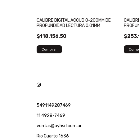
 0-500MM DE
CALIBRE DIGITAL ACCUD 0-200MM DE
CALIBR
0.01MM
PROFUNDIDAD LECTURA 0.01MM
PROFUN
$118.156,50
$253.
5491149287469
11 4928-7469
ventas@ayhsrl.com.ar
Rio Cuarto 1636