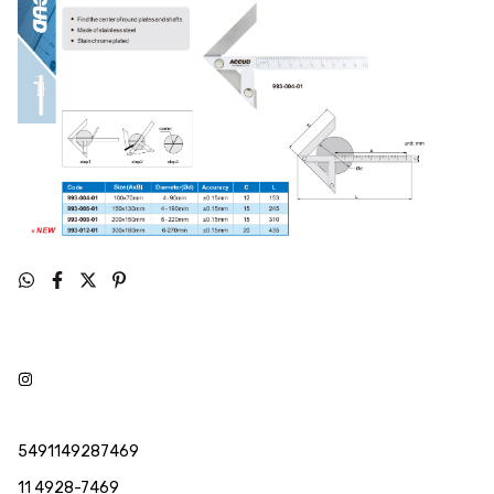
5491149287469
11 4928-7469